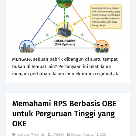
MENGAPA sebuah pabrik dibangun di suatu tempat,
bukan di tempat lain? Pertanyaan ini telah lama
menjadi perhatian dalam ilmu ekonomi regional atau
ekonomi industri. Salah satu tokoh yang memberikan
jawaban sistematis adalah Alfred Weber melalui Te…
Memahami RPS Berbasis OBE
untuk Perguruan Tinggi yang
OKE
Lectures Materials
JUNAEDI
Selasa, Agustus 12, 2025