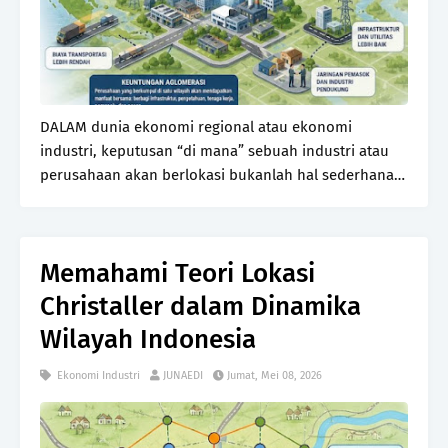
DALAM dunia ekonomi regional atau ekonomi
industri, keputusan “di mana” sebuah industri atau
perusahaan akan berlokasi bukanlah hal sederhana.
Walter Isard melalui teorinya pada tahun 1956
mencoba menjawab persoalan ini dengan
pendekatan yang lebi…
Memahami Teori Lokasi
Christaller dalam Dinamika
Wilayah Indonesia
Ekonomi Industri
JUNAEDI
Jumat, Mei 08, 2026