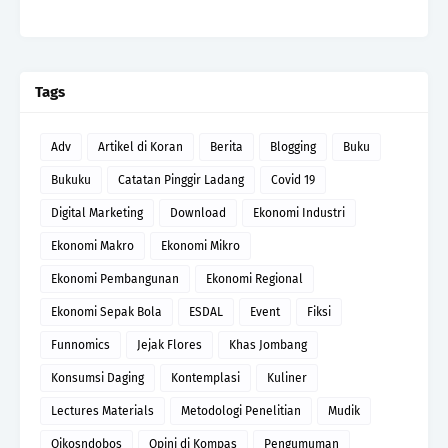
Tags
Adv
Artikel di Koran
Berita
Blogging
Buku
Bukuku
Catatan Pinggir Ladang
Covid 19
Digital Marketing
Download
Ekonomi Industri
Ekonomi Makro
Ekonomi Mikro
Ekonomi Pembangunan
Ekonomi Regional
Ekonomi Sepak Bola
ESDAL
Event
Fiksi
Funnomics
Jejak Flores
Khas Jombang
Konsumsi Daging
Kontemplasi
Kuliner
Lectures Materials
Metodologi Penelitian
Mudik
Oikosndobos
Opini di Kompas
Pengumuman