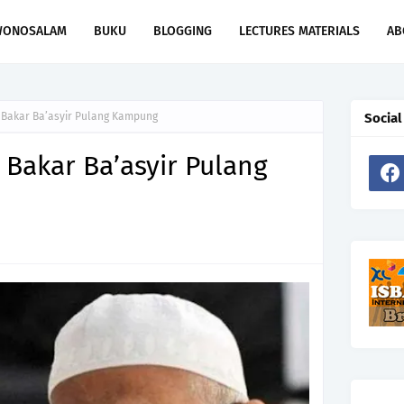
WONOSALAM
BUKU
BLOGGING
LECTURES MATERIALS
AB
 Bakar Ba’asyir Pulang Kampung
Social
 Bakar Ba’asyir Pulang