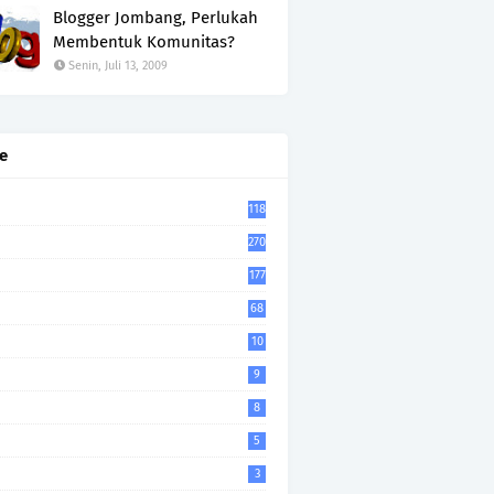
Blogger Jombang, Perlukah
Membentuk Komunitas?
Senin, Juli 13, 2009
e
118
270
177
68
10
9
8
5
3