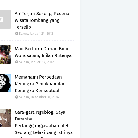
Air Terjun Sekelip, Pesona
Wisata Jombang yang
Terselip
Kamis, Januari 24, 2013
Mau Berburu Durian Bido
Wonosalam, Inilah Rutenya!
Selasa, Januari 17, 2012
Memahami Perbedaan
Kerangka Pemikiran dan
Kerangka Konseptual
Selasa, Desember 31, 2024
Gara-gara Ngeblog, Saya
Dimintai
Pertanggungjawaban oleh
Seorang Lelaki yang Istrinya