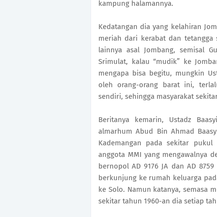
kampung halamannya.
Kedatangan dia yang kelahiran Jo
meriah dari kerabat dan tetangga 
lainnya asal Jombang, semisal 
Srimulat, kalau “mudik” ke Jomba
mengapa bisa begitu, mungkin Us
oleh orang-orang barat ini, ter
sendiri, sehingga masyarakat sekit
Beritanya kemarin, Ustadz Baas
almarhum Abud Bin Ahmad Baasyi
Kademangan pada sekitar pukul 1
anggota MMI yang mengawalnya de
bernopol AD 9176 JA dan AD 8759 S
berkunjung ke rumah keluarga pad
ke Solo. Namun katanya, semasa me
sekitar tahun 1960-an dia setiap t