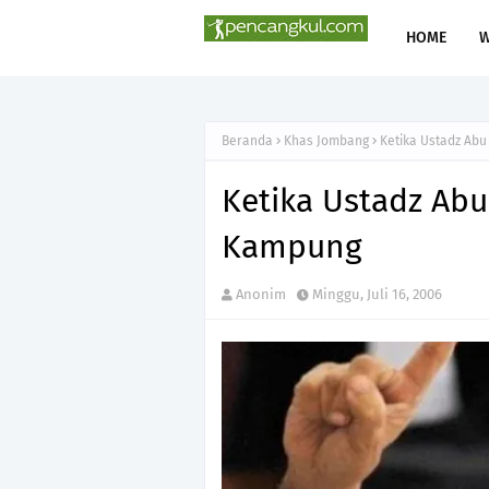
HOME
Beranda
Khas Jombang
Ketika Ustadz Abu
Ketika Ustadz Abu
Kampung
Anonim
Minggu, Juli 16, 2006