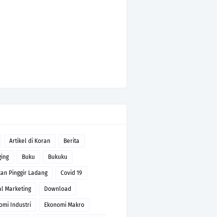
Artikel di Koran
Berita
ging
Buku
Bukuku
tan Pinggir Ladang
Covid 19
al Marketing
Download
omi Industri
Ekonomi Makro