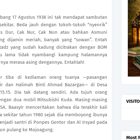
mbang 17 Agustus 1938 ini tak mendapat sambutan
sekitar. Beda jauh dengan tokoh-tokoh “nyenrik”
Gus Dur, Cak Nur, Cak Nun atau bahkan Asmuni
ng dijamin meriah, banyak yang “sowan”. Entah
tadz yang sudah kadung dicitrakan dengan BOM
lalu lama tidak nyambangi kampung halamannya
arnya merasa asing dengannya. Entahlah!
yir tiba di kediaman orang tuanya —pasangan
r dan Halimah Binti Ahmad Bazargan— di Desa
5.15. Dia tak datang sendiri. Ada tujuh orang
ngan dua mobil Mitsubishi Kuda. Masing-masing
VISIT
A. Baasyir menceritakan bahwa dia terakhir kali
a sekitar tahun 1980 sejak dia memboyong ibunya
njadi santri di Ponpes Gontor dan Al Irsyad pada
ahun pulang ke Mojoagung.
Most 