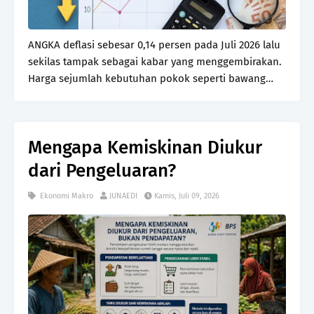
ANGKA deflasi sebesar 0,14 persen pada Juli 2026 lalu
sekilas tampak sebagai kabar yang menggembirakan.
Harga sejumlah kebutuhan pokok seperti bawang
merah, cabai, telur ayam ras, tomat, dan jeruk
mengalami penurunan sehingga beban pengeluaran
masy…
Mengapa Kemiskinan Diukur
dari Pengeluaran?
Ekonomi Makro
JUNAEDI
Kamis, Juli 09, 2026