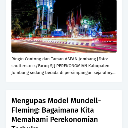
Ringin Contong dan Taman ASEAN Jombang [Foto:
shutterstock/Faruq SJ] PEREKONOMIAN Kabupaten
Jombang sedang berada di persimpangan sejarahnya.
Angka pertumbuhan memang terus bergerak, tetapi
arah dan kecepatan lajunya masih menjadi tanda
tanya besar…
Mengupas Model Mundell-
Fleming: Bagaimana Kita
Memahami Perekonomian