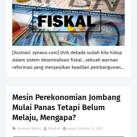
[Ilustrasi: synaoo.com] DUA dekade sudah kita hidup
dalam sistem desentralisasi fiskal , sebuah warisan
reformasi yang menjanjikan keadilan pembangunan
dan kemandirian daerah. Namun, janji itu belum
sepenuhnya ditepati. Ketika kita menengok kembali…
Mesin Perekonomian Jombang
Mulai Panas Tetapi Belum
Melaju, Mengapa?
Ekonomi Makro
JUNAEDI
Jumat, Oktober 31, 2025