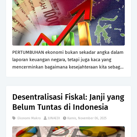
PERTUMBUHAN ekonomi bukan sekadar angka dalam
laporan keuangan negara, tetapi juga kaca yang
mencerminkan bagaimana kesejahteraan kita sebagai
bangsa berkembang dari waktu ke waktu. Dalam
konteks Indonesia, laju pertumbuhan ekonomi selalu
menjadi …
Desentralisasi Fiskal: Janji yang
Belum Tuntas di Indonesia
Ekonomi Makro
JUNAEDI
Kamis, November 06, 2025