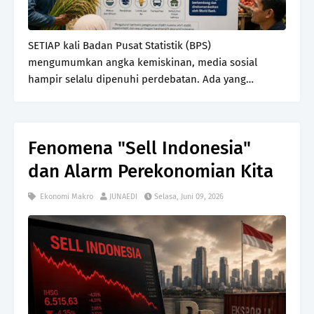
SETIAP kali Badan Pusat Statistik (BPS)
mengumumkan angka kemiskinan, media sosial
hampir selalu dipenuhi perdebatan. Ada yang
mempertanyakan mengapa jumlah penduduk miskin
bisa turun ketika kondisi ekonomi dirasa belum
sepenuhnya membaik. Ada pul…
Fenomena "Sell Indonesia"
dan Alarm Perekonomian Kita
Ekonomi Makro
JUNAEDI
Selasa, Juni 09, 2026