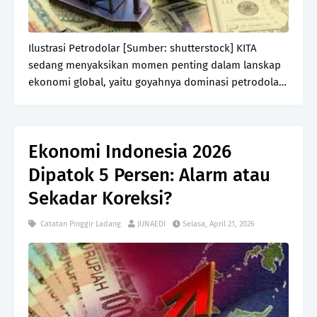
Ilustrasi Petrodolar [Sumber: shutterstock] KITA
sedang menyaksikan momen penting dalam lanskap
ekonomi global, yaitu goyahnya dominasi petrodolar.
Selama puluhan tahun, sistem ini menjadi fondasi tak
kasat mata yang menopang kekuatan ekonomi
Ameri…
Ekonomi Indonesia 2026
Dipatok 5 Persen: Alarm atau
Sekadar Koreksi?
Catatan Pinggir Ladang
JUNAEDI
Selasa, April 21, 2026