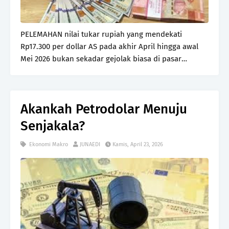
PELEMAHAN nilai tukar rupiah yang mendekati
Rp17.300 per dollar AS pada akhir April hingga awal
Mei 2026 bukan sekadar gejolak biasa di pasar
keuangan. Situasi ini merupakan sinyal bahwa
ekonomi Indonesia sedang menghadapi ujian
ketahanan yang ser…
Akankah Petrodolar Menuju
Senjakala?
Ekonomi Makro
JUNAEDI
Kamis, April 23, 2026