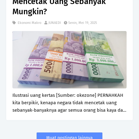
Mencetak Uang Sebanyak
Mungkin?
Ekonomi Makro
JUNAEDI
Senin, Mei 19, 2025
Ilustrasi uang kertas [Sumber: okezone] PERNAHKAH
kita berpikir, kenapa negara tidak mencetak uang
sebanyak-banyaknya agar semua orang bisa kaya dan
terbebas dari utang? Sekilas terdengar masuk akal—
lebih banyak uang, berarti lebih banyak yang bis…
Muat postingan lainnya