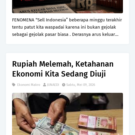
FENOMENA “Sell Indonesia” beberapa minggu terakhir
tentu patut kita waspadai karena ini bukan gejolak
sebagai gejolak pasar biasa . Derasnya arus keluar
dana asing, melemahnya rupiah, serta terkoreksinya
Indeks Harga Saham Gabugan (IHSG) secara taj…
Rupiah Melemah, Ketahanan
Ekonomi Kita Sedang Diuji
Ekonomi Makro
JUNAEDI
Sabtu, Mei 09, 2026