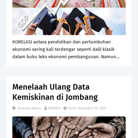
KORELASI antara pendidikan dan pertumbuhan
ekonomi sering kali terdengar seperti dalil klasik
dalam buku teks ekonomi pembangunan. Namun
bagi kita yang hidup di tengah kompetisi global, relasi
itu bukan sekadar teori, melainkan kenyataan yang
menen…
Menelaah Ulang Data
Kemiskinan di Jombang
Ekonomi Makro
JUNAEDI
Senin, Desember 15, 2025