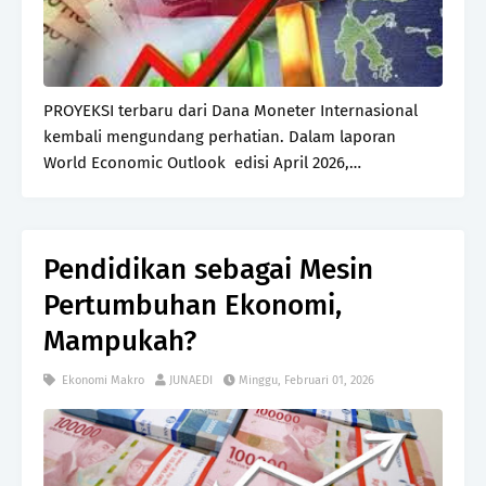
PROYEKSI terbaru dari Dana Moneter Internasional
kembali mengundang perhatian. Dalam laporan
World Economic Outlook edisi April 2026,
pertumbuhan ekonomi Indonesia diperkirakan
berada di angka 5 persen, sedikit turun dari proyeksi
sebelumnya 5,1 …
Pendidikan sebagai Mesin
Pertumbuhan Ekonomi,
Mampukah?
Ekonomi Makro
JUNAEDI
Minggu, Februari 01, 2026