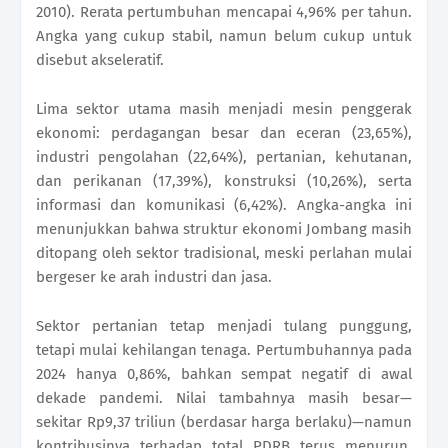
2010). Rerata pertumbuhan mencapai 4,96% per tahun.
Angka yang cukup stabil, namun belum cukup untuk
disebut akseleratif.
Lima sektor utama masih menjadi mesin penggerak
ekonomi: perdagangan besar dan eceran (23,65%),
industri pengolahan (22,64%), pertanian, kehutanan,
dan perikanan (17,39%), konstruksi (10,26%), serta
informasi dan komunikasi (6,42%). Angka-angka ini
menunjukkan bahwa struktur ekonomi Jombang masih
ditopang oleh sektor tradisional, meski perlahan mulai
bergeser ke arah industri dan jasa.
Sektor pertanian tetap menjadi tulang punggung,
tetapi mulai kehilangan tenaga. Pertumbuhannya pada
2024 hanya 0,86%, bahkan sempat negatif di awal
dekade pandemi. Nilai tambahnya masih besar—
sekitar Rp9,37 triliun (berdasar harga berlaku)—namun
kontribusinya terhadap total PDRB terus menurun.