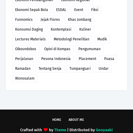
Ekonomi Sepak Bola
ESDAL
Event
Fiksi
Funnomics
Jejak Flores
Khas Jombang
Konsumsi Daging
Kontemplasi
Kuliner
Lectures Materials
Metodologi Penelitian
Mudik
Oikosndobos
Opini di Kompas
Pengumuman
Perjalanan
Pesona Indonesia
Placement
Puasa
Ramadan
Tentang Senja
Tumpangsari
Undar
Wonosalam
HOME
ABOUT ME
Crafted with
by
Theme
| Distributed by
Gooyaabi