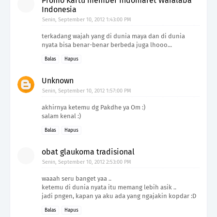
Promo Kartu member Indomaret Waralaba
Indonesia
Senin, September 10, 2012 1:43:00 PM
terkadang wajah yang di dunia maya dan di dunia
nyata bisa benar-benar berbeda juga lhooo...
Balas
Hapus
Unknown
Senin, September 10, 2012 1:57:00 PM
akhirnya ketemu dg Pakdhe ya Om :)
salam kenal :)
Balas
Hapus
obat glaukoma tradisional
Senin, September 10, 2012 2:53:00 PM
waaah seru banget yaa ..
ketemu di dunia nyata itu memang lebih asik ..
jadi pngen, kapan ya aku ada yang ngajakin kopdar :D
Balas
Hapus