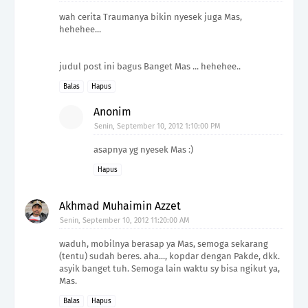
wah cerita Traumanya bikin nyesek juga Mas,
hehehee...
judul post ini bagus Banget Mas ... hehehee..
Balas
Hapus
Anonim
Senin, September 10, 2012 1:10:00 PM
asapnya yg nyesek Mas :)
Hapus
Akhmad Muhaimin Azzet
Senin, September 10, 2012 11:20:00 AM
waduh, mobilnya berasap ya Mas, semoga sekarang
(tentu) sudah beres. aha..., kopdar dengan Pakde, dkk.
asyik banget tuh. Semoga lain waktu sy bisa ngikut ya,
Mas.
Balas
Hapus