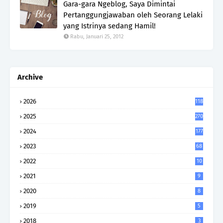
Gara-gara Ngeblog, Saya Dimintai
Pertanggungjawaban oleh Seorang Lelaki
yang Istrinya sedang Hamil!
Rabu, Januari 25, 2012
Archive
2026
118
2025
270
2024
177
2023
68
2022
10
2021
9
2020
8
2019
5
2018
3