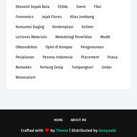
Ekonomi Sepak Bola
ESDAL
Event
Fiksi
Funnomics
Jejak Flores
Khas Jombang
Konsumsi Daging
Kontemplasi
Kuliner
Lectures Materials
Metodologi Penelitian
Mudik
Oikosndobos
Opini di Kompas
Pengumuman
Perjalanan
Pesona Indonesia
Placement
Puasa
Ramadan
Tentang Senja
Tumpangsari
Undar
Wonosalam
HOME
ABOUT ME
Crafted with
by
Theme
| Distributed by
Gooyaabi