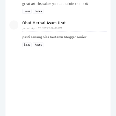
great article, salam ya buat pakde cholik :D
Balas
Hapus
Obat Herbal Asam Urat
Jumat, April 12, 2013 2:06:00 PM
pasti senang bisa bertemu blogger senior
Balas
Hapus