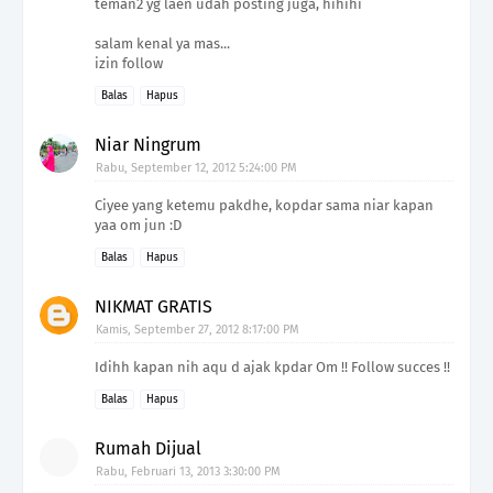
teman2 yg laen udah posting juga, hihihi
salam kenal ya mas...
izin follow
Balas
Hapus
Niar Ningrum
Rabu, September 12, 2012 5:24:00 PM
Ciyee yang ketemu pakdhe, kopdar sama niar kapan
yaa om jun :D
Balas
Hapus
NIKMAT GRATIS
Kamis, September 27, 2012 8:17:00 PM
Idihh kapan nih aqu d ajak kpdar Om !! Follow succes !!
Balas
Hapus
Rumah Dijual
Rabu, Februari 13, 2013 3:30:00 PM