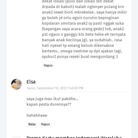
dekat lokasi (pulo dan lokasi lbh dekat
drpada dr kabuh) malah nglenyer pulang krn
anak2 rewel binti mbrekelee.. saya hanya mikir
ga boleh jd ortu egois nurutin kepinginan
kopdaran smntara anak2 sy pasti nggak suka
(bayangan saya acara orang gede2 tok, anak2
pst ngaco n ganggu klo bete hehe eh ternyata
banyak anak kecilnya jg).. ya sudahlah.. rasa
hati nyesel tp emang belum dikersakne
bertemu.. smoga nextime sy dpt ajakan lagi,
syukur2 punya rejeki buat mengundang :)
Hapus
Elsa
Senin, September 10, 2012 1:43:00 PM
saya juga mau ikut pakdhe...
kapan pesta durennya??
hehehheee
Balas
Hapus