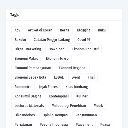
Tags
Adv
Artikel di Koran
Berita
Blogging
Buku
Bukuku
Catatan Pinggir Ladang
Covid 19
Digital Marketing
Download
Ekonomi Industri
Ekonomi Makro
Ekonomi Mikro
Ekonomi Pembangunan
Ekonomi Regional
Ekonomi Sepak Bola
ESDAL
Event
Fiksi
Funnomics
Jejak Flores
Khas Jombang
Konsumsi Daging
Kontemplasi
Kuliner
Lectures Materials
Metodologi Penelitian
Mudik
Oikosndobos
Opini di Kompas
Pengumuman
Perjalanan
Pesona Indonesia
Placement
Puasa