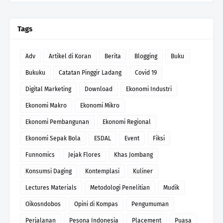
Tags
Adv
Artikel di Koran
Berita
Blogging
Buku
Bukuku
Catatan Pinggir Ladang
Covid 19
Digital Marketing
Download
Ekonomi Industri
Ekonomi Makro
Ekonomi Mikro
Ekonomi Pembangunan
Ekonomi Regional
Ekonomi Sepak Bola
ESDAL
Event
Fiksi
Funnomics
Jejak Flores
Khas Jombang
Konsumsi Daging
Kontemplasi
Kuliner
Lectures Materials
Metodologi Penelitian
Mudik
Oikosndobos
Opini di Kompas
Pengumuman
Perjalanan
Pesona Indonesia
Placement
Puasa