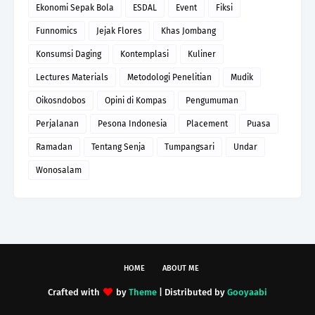
Ekonomi Sepak Bola
ESDAL
Event
Fiksi
Funnomics
Jejak Flores
Khas Jombang
Konsumsi Daging
Kontemplasi
Kuliner
Lectures Materials
Metodologi Penelitian
Mudik
Oikosndobos
Opini di Kompas
Pengumuman
Perjalanan
Pesona Indonesia
Placement
Puasa
Ramadan
Tentang Senja
Tumpangsari
Undar
Wonosalam
HOME
ABOUT ME
Crafted with
by
Theme
| Distributed by
Gooyaabi