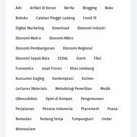
Adv
Artikel di Koran
Berita
Blogging
Buku
Bukuku
Catatan Pinggir Ladang
Covid 19
Digital Marketing
Download
Ekonomi Industri
Ekonomi Makro
Ekonomi Mikro
Ekonomi Pembangunan
Ekonomi Regional
Ekonomi Sepak Bola
ESDAL
Event
Fiksi
Funnomics
Jejak Flores
Khas Jombang
Konsumsi Daging
Kontemplasi
Kuliner
Lectures Materials
Metodologi Penelitian
Mudik
Oikosndobos
Opini di Kompas
Pengumuman
Perjalanan
Pesona Indonesia
Placement
Puasa
Ramadan
Tentang Senja
Tumpangsari
Undar
Wonosalam