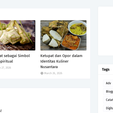
at sebagai Simbol
Ketupat dan Opor dalam
piritual
Identitas Kuliner
Nusantara
 27, 2026
Tags
March 26, 2026
Adv
Blog
Cata
Digit
!