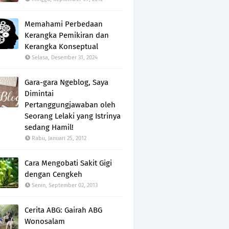
Memahami Perbedaan
Kerangka Pemikiran dan
Kerangka Konseptual
Selasa, Desember 31, 2024
Gara-gara Ngeblog, Saya
Dimintai
Pertanggungjawaban oleh
Seorang Lelaki yang Istrinya
sedang Hamil!
Rabu, Januari 25, 2012
Cara Mengobati Sakit Gigi
dengan Cengkeh
Senin, September 02, 2013
Cerita ABG: Gairah ABG
Wonosalam