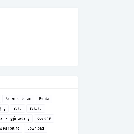
Artikel di Koran
Berita
ging
Buku
Bukuku
tan Pinggir Ladang
Covid 19
al Marketing
Download