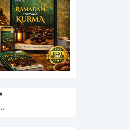
OR
325