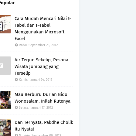
Popular
Cara Mudah Mencari Nilai t-
Tabel dan F-Tabel
Menggunakan Microsoft
Excel
Rabu, September 26, 2012
Air Terjun Sekelip, Pesona
Wisata Jombang yang
Terselip
Kamis, Januari 24, 2013
Mau Berburu Durian Bido
Wonosalam, Inilah Rutenya!
Selasa, Januari 17, 2012
Dan Ternyata, Pakdhe Cholik
Itu Nyata!
Minggu, September 09, 2012