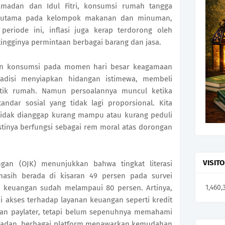
amadan dan Idul Fitri, konsumsi rumah tangga
 terutama pada kelompok makanan dan minuman,
 periode ini, inflasi juga kerap terdorong oleh
ingginya permintaan berbagai barang dan jasa.
n konsumsi pada momen hari besar keagamaan
tradisi menyiapkan hidangan istimewa, membeli
tik rumah. Namun persoalannya muncul ketika
andar sosial yang tidak lagi proporsional. Kita
 tidak dianggap kurang mampu atau kurang peduli
estinya berfungsi sebagai rem moral atas dorongan
VISIT
ngan (OJK) menunjukkan bahwa tingkat literasi
asih berada di kisaran 49 persen pada survei
si keuangan sudah melampaui 80 persen. Artinya,
1,460,
ki akses terhadap layanan keuangan seperti kredit
 dan paylater, tetapi belum sepenuhnya memahami
amadan, berbagai platform menawarkan kemudahan