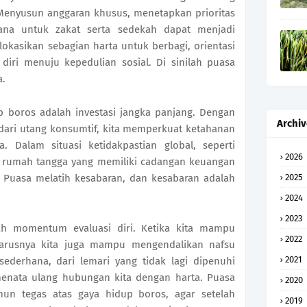
enyusun anggaran khusus, menetapkan prioritas
ana untuk zakat serta sedekah dapat menjadi
lokasikan sebagian harta untuk berbagi, orientasi
diri menuju kepedulian sosial. Di sinilah puasa
a.
up boros adalah investasi jangka panjang. Dengan
Archiv
ri utang konsumtif, kita memperkuat ketahanan
 Dalam situasi ketidakpastian global, seperti
2026
i, rumah tangga yang memiliki cadangan keuangan
 Puasa melatih kesabaran, dan kesabaran adalah
2025
2024
2023
h momentum evaluasi diri. Ketika kita mampu
2022
arusnya kita juga mampu mengendalikan nafsu
2021
sederhana, dari lemari yang tidak lagi dipenuhi
 menata ulang hubungan kita dengan harta. Puasa
2020
un tegas atas gaya hidup boros, agar setelah
2019