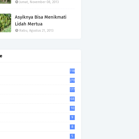
Jumat, November 08, 2013
Asyiknya Bisa Menikmati
Lidah Mertua
Rabu, Agustus 21, 2013
e
118
270
177
68
10
9
8
5