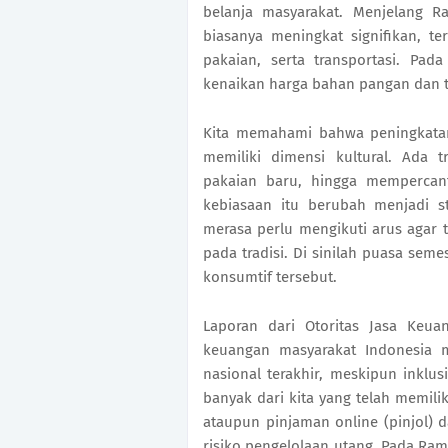
belanja masyarakat. Menjelang R
biasanya meningkat signifikan,
pakaian, serta transportasi. Pada
kenaikan harga bahan pangan dan t
Kita memahami bahwa peningkata
memiliki dimensi kultural. Ada 
pakaian baru, hingga mempercan
kebiasaan itu berubah menjadi st
merasa perlu mengikuti arus agar
pada tradisi. Di sinilah puasa sem
konsumtif tersebut.
Laporan dari Otoritas Jasa Keua
keuangan masyarakat Indonesia m
nasional terakhir, meskipun inklu
banyak dari kita yang telah memili
ataupun pinjaman online (pinjol)
risiko pengelolaan utang. Pada R