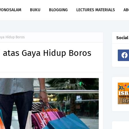
WONOSALAM
BUKU
BLOGGING
LECTURES MATERIALS
AB
aya Hidup Boros
Social
 atas Gaya Hidup Boros