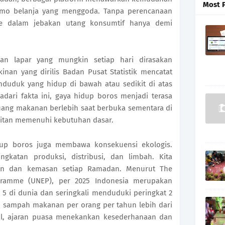
Most 
romo belanja yang menggoda. Tanpa perencanaan
e dalam jebakan utang konsumtif hanya demi
an lapar yang mungkin setiap hari dirasakan
inan yang dirilis Badan Pusat Statistik mencatat
duduk yang hidup di bawah atau sedikit di atas
adari fakta ini, gaya hidup boros menjadi terasa
uang makanan berlebih saat berbuka sementara di
ulitan memenuhi kebutuhan dasar.
idup boros juga membawa konsekuensi ekologis.
ngkatan produksi, distribusi, dan limbah. Kita
an dan kemasan setiap Ramadan. Menurut The
gramme (UNEP), per 2025 Indonesia merupakan
 di dunia dan seringkali menduduki peringkat 2
 sampah makanan per orang per tahun lebih dari
al, ajaran puasa menekankan kesederhanaan dan