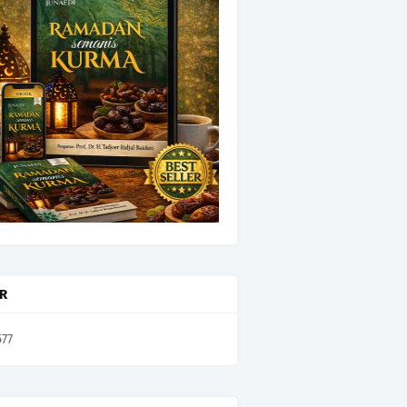
OR
577