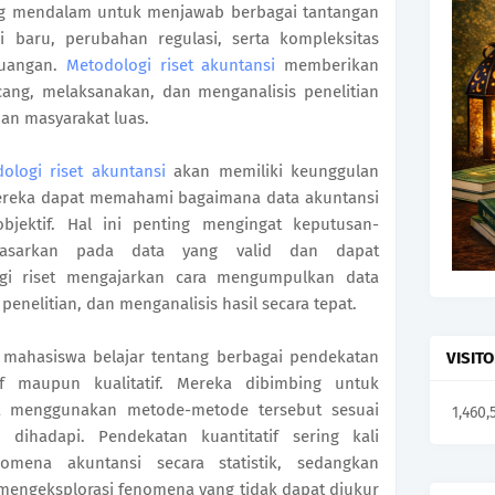
g mendalam untuk menjawab berbagai tantangan
i baru, perubahan regulasi, serta kompleksitas
euangan.
Metodologi riset akuntansi
memberikan
ng, melaksanakan, dan menganalisis penelitian
an masyarakat luas.
ologi riset akuntansi
akan memiliki keunggulan
ereka dapat memahami bagaimana data akuntansi
objektif. Hal ini penting mengingat keputusan-
idasarkan pada data yang valid dan dapat
ogi riset mengajarkan cara mengumpulkan data
enelitian, dan menganalisis hasil secara tepat.
i, mahasiswa belajar tentang berbagai pendekatan
VISIT
tif maupun kualitatif. Mereka dibimbing untuk
menggunakan metode-metode tersebut sesuai
1,460,
dihadapi. Pendekatan kuantitatif sering kali
mena akuntansi secara statistik, sedangkan
 mengeksplorasi fenomena yang tidak dapat diukur