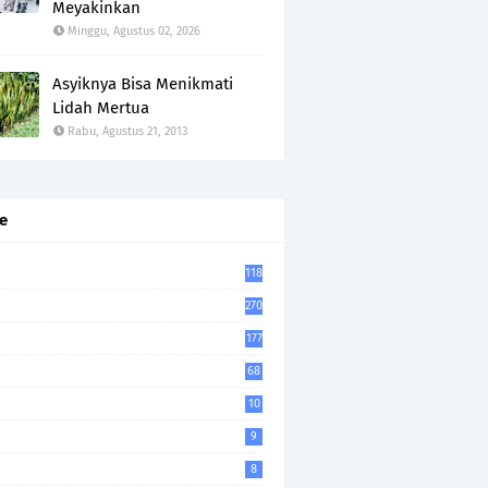
Meyakinkan
Minggu, Agustus 02, 2026
Asyiknya Bisa Menikmati
Lidah Mertua
Rabu, Agustus 21, 2013
e
118
270
177
68
10
9
8