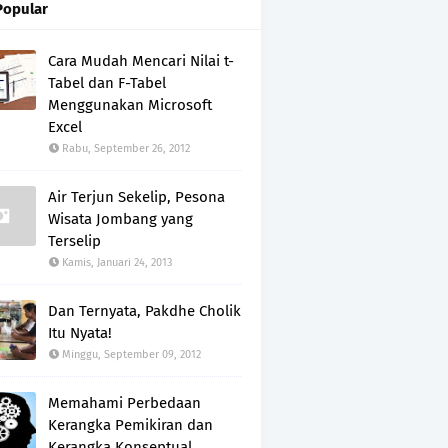
Popular
Cara Mudah Mencari Nilai t-
Tabel dan F-Tabel
Menggunakan Microsoft
Excel
Rabu, September 26, 2012
Air Terjun Sekelip, Pesona
Wisata Jombang yang
Terselip
Kamis, Januari 24, 2013
Dan Ternyata, Pakdhe Cholik
Itu Nyata!
Minggu, September 09, 2012
Memahami Perbedaan
Kerangka Pemikiran dan
Kerangka Konseptual