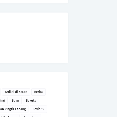
Artikel di Koran
Berita
ging
Buku
Bukuku
tan Pinggir Ladang
Covid 19