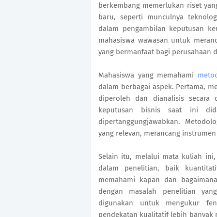
berkembang memerlukan riset yan
baru, seperti munculnya teknolog
dalam pengambilan keputusan k
mahasiswa wawasan untuk meranca
yang bermanfaat bagi perusahaan d
Mahasiswa yang memahami
metod
dalam berbagai aspek. Pertama, m
diperoleh dan dianalisis secara 
keputusan bisnis saat ini d
dipertanggungjawabkan. Metodol
yang relevan, merancang instrumen p
Selain itu, melalui mata kuliah in
dalam penelitian, baik kuantita
memahami kapan dan bagaimana 
dengan masalah penelitian yang 
digunakan untuk mengukur feno
pendekatan kualitatif lebih banyak