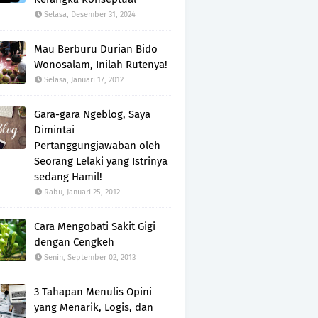
Selasa, Desember 31, 2024
Mau Berburu Durian Bido
Wonosalam, Inilah Rutenya!
Selasa, Januari 17, 2012
Gara-gara Ngeblog, Saya
Dimintai
Pertanggungjawaban oleh
Seorang Lelaki yang Istrinya
sedang Hamil!
Rabu, Januari 25, 2012
Cara Mengobati Sakit Gigi
dengan Cengkeh
Senin, September 02, 2013
3 Tahapan Menulis Opini
yang Menarik, Logis, dan