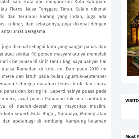
salah satu kota dan menjadi Ibu Kota Kabupate
lau Flores, Nusa Tenggara Timur. Selain dikenal
otis dan terumbu karang yang indah, juga ada
s, kuliner, dan sebagainya, juga dikenal dengan
gi antarumat beragama.
uga dikenal sebagai kota yang sangat panas dan
tas atau sekitar 90 persen masyarakatnya memeluk
arik berpuasa di sini? Tentu bagi saya banyak hal
puasa Ramadan di kota ini. Dan pada 2010 ini
aumere dan jatuh pada bulan Agustus-September
arau sehingga matahari terasa terik dan cuaca
 panas dan kering ini. Seperti halnya puasa pada
Maumere, awal puasa Ramadan tak ada sambutan
VISIT
lnya di daerah-daerah yang mayoritas muslim.
a-kota seperti Kota Bogor, Surabaya, Malang atau
hi dan apatahlagi di Jombang, kampung halaman
Most 