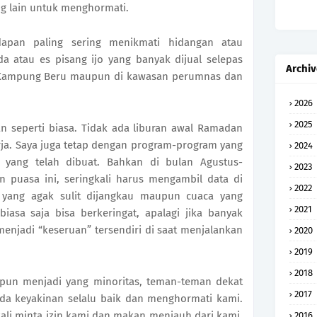
g lain untuk menghormati.
dapan paling sering menikmati hidangan atau
atau es pisang ijo yang banyak dijual selepas
Archiv
n Kampung Beru maupun di kawasan perumnas dan
2026
2025
lan seperti biasa. Tidak ada liburan awal Ramadan
rja. Saya juga tetap dengan program-program yang
2024
 yang telah dibuat. Bahkan di bulan Agustus-
2023
 puasa ini, seringkali harus mengambil data di
2022
 yang agak sulit dijangkau maupun cuaca yang
2021
iasa saja bisa berkeringat, apalagi jika banyak
menjadi “keseruan” tersendiri di saat menjalankan
2020
2019
2018
ipun menjadi yang minoritas, teman-teman dekat
2017
da keyakinan selalu baik dan menghormati kami.
ali minta izin kami dan makan menjauh dari kami.
2016