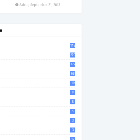
Sabtu, September 21, 2013
e
118
270
177
68
10
9
8
5
3
3
17