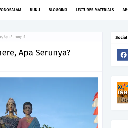
WONOSALAM
BUKU
BLOGGING
LECTURES MATERIALS
AB
e, Apa Serunya?
Social
ere, Apa Serunya?