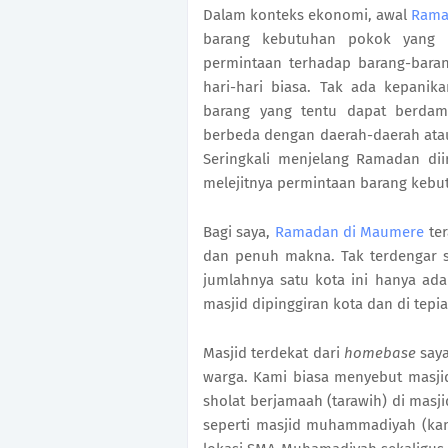
Dalam konteks ekonomi, awal
Rama
barang kebutuhan pokok yang 
permintaan terhadap barang-bara
hari-hari biasa. Tak ada kepani
barang yang tentu dapat berdam
berbeda dengan daerah-daerah atau
Seringkali menjelang Ramadan dii
melejitnya permintaan barang keb
Bagi saya,
Ramadan di Maumere
ter
dan penuh makna. Tak terdengar s
jumlahnya satu kota ini hanya ada
masjid dipinggiran kota dan di tepi
Masjid terdekat dari
homebase
say
warga. Kami biasa menyebut masji
sholat berjamaah (tarawih) di masjid
seperti masjid muhammadiyah (kami