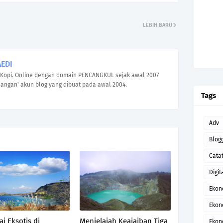
LEBIH BARU
EDI
Kopi. Online dengan domain PENCANGKUL sejak awal 2007
angan' akun blog yang dibuat pada awal 2004.
Tags
Adv
Blog
Cata
Digit
Ekon
Ekon
ai Eksotis di
Menjelajah Keajaiban Tiga
Ekon