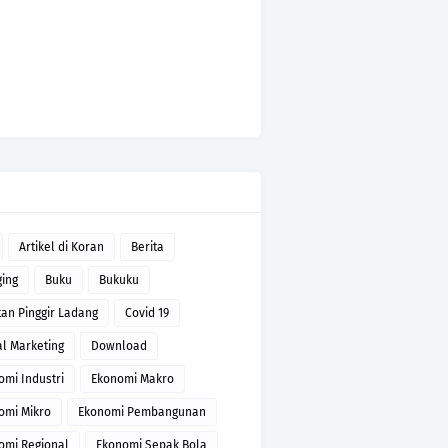
Artikel di Koran
Berita
ging
Buku
Bukuku
tan Pinggir Ladang
Covid 19
al Marketing
Download
omi Industri
Ekonomi Makro
omi Mikro
Ekonomi Pembangunan
omi Regional
Ekonomi Sepak Bola