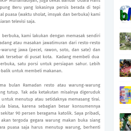
IKIP Muhamadiyah, juga dekat Bandar Udara Frans
ung Beru yang lokasinya persis berada di tepi
wal puasa (waktu sholat, imsyak dan berbuka) kami
ran televisi saja.
 berbuka, kami lakukan dengan memasak sendiri
adang atau masakan jawatimuran dari resto-resto
-warung jawa (pecel, rawon, soto, dan sate) dan
ak tersebar di pusat kota. Kadang membeli dua
berbuka, satu porsi untuk persiapan sahur. Lebih
ak-balik untuk membeli makanan.
lama bulan Ramadan resto atau warung-warung
g tutup. Tak ada ketakutan misalnya digeruduk
n untuk menutup atau setidaknya memasang tirai.
bula biasa, karena sebagian besar konsumennya
ekitar 90 persen beragama katolik. Saya pribadi,
tak akan tergoda gegara warung makan buka siang
egara puasa saja harus menutup warung, berhenti