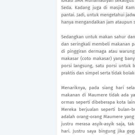
lokasi SMA Muhamadiyah sekaligus 
Seda. Kadang juga di masjid Kamp
pantai. Jadi, untuk mengetahui jad
hanya mengandalkan jam ataupun sia
Sedangkan untuk makan sahur dan
dan seringkali membeli makanan p
di pinggiran dermaga atau warung
makasar (coto makasar) yang bany
porsi langsung, satu porsi untuk 
praktis dan simpel serta tidak bol
Menariknya, pada siang hari se
makanan di Maumere tidak ada yan
ormas seperti dibeberapa kota lai
Mereka berjualan seperti bulan-
adalah orang-orang Maumere yang s
justru merasa asyik-asyik saja, 
hari. Justru saya bingung jika g