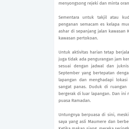
menyongsong rejeki dan minta oran
Sementara untuk takjil atau ku
penganan semacam es kelapa muda 
ashar di sepanjang jalan kawasa
kawasan pertokoan.
Untuk aktivitas harian tetap berja
juga tidak ada pengurangan jam ke
sesuai dengan jadwal dan juknis
September yang bertepatan dengan
lapangan dan menghadapi lokasi
sangat panas. Duduk di ruangan b
bergerak di luar lapangan. Dan ini 
puasa Ramadan.
Untungnya berpuasa di sini, mesk
saya yang asli Maumere dan berbe
Ketika makan siang, mereka seringk