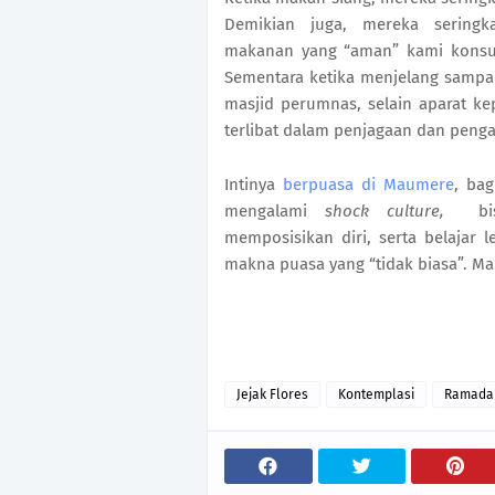
Demikian juga, mereka seringk
makanan yang “aman” kami konsum
Sementara ketika menjelang sampai a
masjid perumnas, selain aparat k
terlibat dalam penjagaan dan penga
Intinya
berpuasa di Maumere
, bag
mengalami
shock culture,
bisa 
memposisikan diri, serta belajar 
makna puasa yang “tidak biasa”. M
Jejak Flores
Kontemplasi
Ramada