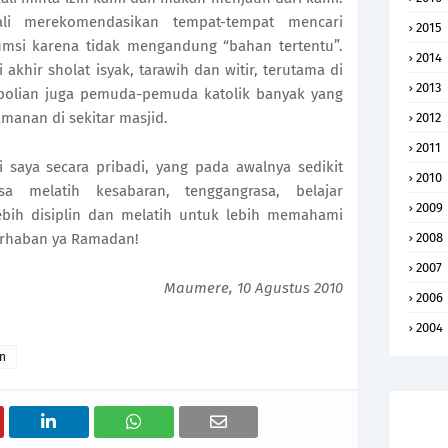
ali merekomendasikan tempat-tempat mencari
2015
si karena tidak mengandung “bahan tertentu”.
2014
khir sholat isyak, tarawih dan witir, terutama di
2013
epolian juga pemuda-pemuda katolik banyak yang
manan di sekitar masjid.
2012
2011
i saya secara pribadi, yang pada awalnya sedikit
2010
melatih kesabaran, tenggangrasa, belajar
2009
lebih disiplin dan melatih untuk lebih memahami
arhaban ya Ramadan!
2008
2007
Maumere, 10 Agustus 2010
2006
2004
n