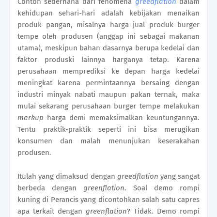
Contoh sederhana dari fenomena
greedflation
dalam
kehidupan sehari-hari adalah kebijakan menaikan
produk pangan, misalnya harga jual produk burger
tempe oleh produsen (anggap ini sebagai makanan
utama), meskipun bahan dasarnya berupa kedelai dan
faktor produski lainnya harganya tetap. Karena
perusahaan memprediksi ke depan harga kedelai
meningkat karena permintaannya bersaing dengan
industri minyak nabati maupun pakan ternak, maka
mulai sekarang perusahaan burger tempe melakukan
markup
harga demi memaksimalkan keuntungannya.
Tentu praktik-praktik seperti ini bisa merugikan
konsumen dan malah menunjukan keserakahan
produsen.
Itulah yang dimaksud dengan
greedflation
yang sangat
berbeda dengan
greenflation
. Soal demo rompi
kuning di Perancis yang dicontohkan salah satu capres
apa terkait dengan
greenflation
? Tidak. Demo rompi