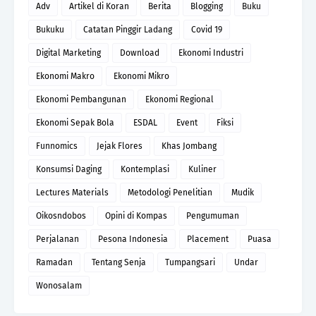
Adv
Artikel di Koran
Berita
Blogging
Buku
Bukuku
Catatan Pinggir Ladang
Covid 19
Digital Marketing
Download
Ekonomi Industri
Ekonomi Makro
Ekonomi Mikro
Ekonomi Pembangunan
Ekonomi Regional
Ekonomi Sepak Bola
ESDAL
Event
Fiksi
Funnomics
Jejak Flores
Khas Jombang
Konsumsi Daging
Kontemplasi
Kuliner
Lectures Materials
Metodologi Penelitian
Mudik
Oikosndobos
Opini di Kompas
Pengumuman
Perjalanan
Pesona Indonesia
Placement
Puasa
Ramadan
Tentang Senja
Tumpangsari
Undar
Wonosalam