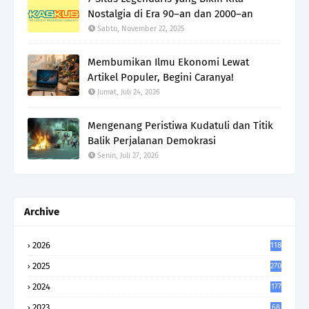
Nostalgia di Era 90–an dan 2000–an
Sabtu, November 22, 2025
Membumikan Ilmu Ekonomi Lewat
Artikel Populer, Begini Caranya!
Jumat, Juli 24, 2026
Mengenang Peristiwa Kudatuli dan Titik
Balik Perjalanan Demokrasi
Senin, Juli 27, 2026
Archive
2026
118
2025
270
2024
177
2023
68