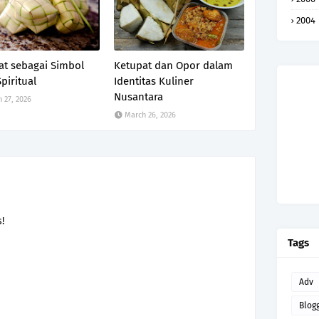
2004
at sebagai Simbol
Ketupat dan Opor dalam
piritual
Identitas Kuliner
Nusantara
 27, 2026
March 26, 2026
!
Tags
Adv
Blog