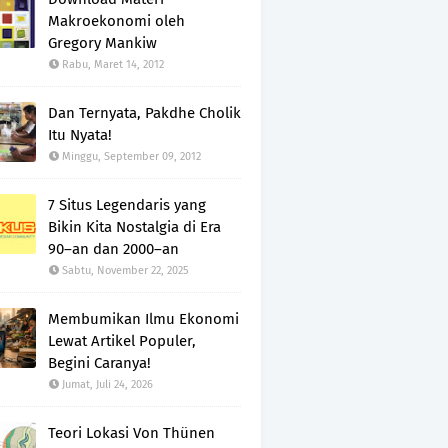
Makroekonomi oleh
Gregory Mankiw
Rabu, Maret 14, 2012
Dan Ternyata, Pakdhe Cholik
Itu Nyata!
Minggu, September 09, 2012
7 Situs Legendaris yang
Bikin Kita Nostalgia di Era
90–an dan 2000–an
Sabtu, November 22, 2025
Membumikan Ilmu Ekonomi
Lewat Artikel Populer,
Begini Caranya!
Jumat, Juli 24, 2026
Teori Lokasi Von Thünen