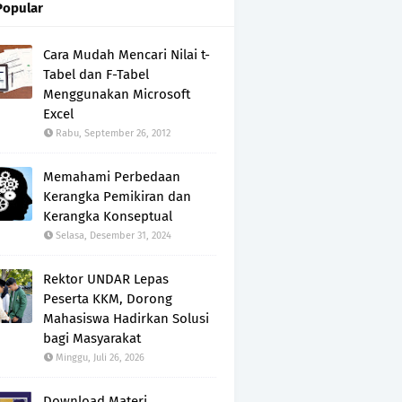
Popular
Cara Mudah Mencari Nilai t-
Tabel dan F-Tabel
Menggunakan Microsoft
Excel
Rabu, September 26, 2012
Memahami Perbedaan
Kerangka Pemikiran dan
Kerangka Konseptual
Selasa, Desember 31, 2024
Rektor UNDAR Lepas
Peserta KKM, Dorong
Mahasiswa Hadirkan Solusi
bagi Masyarakat
Minggu, Juli 26, 2026
Download Materi