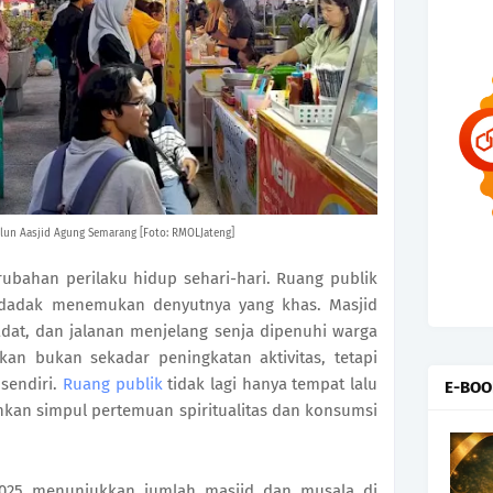
lun Aasjid Agung Semarang [Foto: RMOLJateng]
ubahan perilaku hidup sehari-hari. Ruang publik
endadak menemukan denyutnya yang khas. Masjid
adat, dan jalanan menjelang senja dipenuhi warga
ikan bukan sekadar peningkatan aktivitas, tetapi
sendiri.
Ruang publik
tidak lagi hanya tempat lalu
E-BOO
nkan simpul pertemuan spiritualitas dan konsumsi
025 menunjukkan jumlah masjid dan musala di