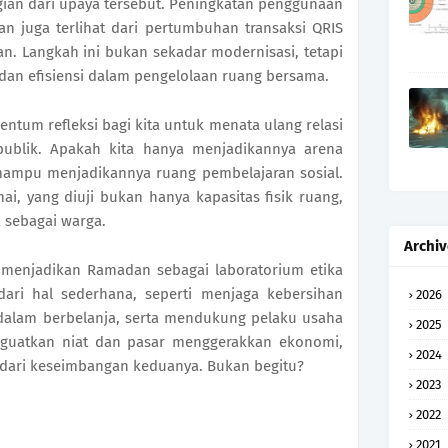
gian dari upaya tersebut. Peningkatan penggunaan
n juga terlihat dari pertumbuhan transaksi QRIS
n. Langkah ini bukan sekadar modernisasi, tetapi
dan efisiensi dalam pengelolaan ruang bersama.
um refleksi bagi kita untuk menata ulang relasi
publik. Apakah kita hanya menjadikannya arena
ampu menjadikannya ruang pembelajaran sosial.
i, yang diuji bukan hanya kapasitas fisik ruang,
a sebagai warga.
Archiv
k menjadikan Ramadan sebagai laboratorium etika
dari hal sederhana, seperti menjaga kebersihan
2026
 dalam berbelanja, serta mendukung pelaku usaha
2025
menguatkan niat dan pasar menggerakkan ekonomi,
2024
r dari keseimbangan keduanya. Bukan begitu?
2023
2022
2021