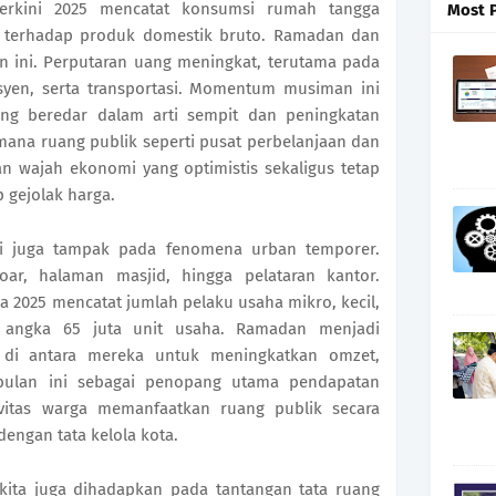
erkini 2025 mencatat konsumsi rumah tangga
Most 
 terhadap produk domestik bruto. Ramadan dan
n ini. Perputaran uang meningkat, terutama pada
yen, serta transportasi. Momentum musiman ini
g beredar dalam arti sempit dan peningkatan
aimana ruang publik seperti pusat perbelanjaan dan
n wajah ekonomi yang optimistis sekaligus tetap
gejolak harga.
ni juga tampak pada fenomena urban temporer.
oar, halaman masjid, hingga pelataran kantor.
 2025 mencatat jumlah pelaku usaha mikro, kecil,
angka 65 juta unit usaha. Ramadan menjadi
di antara mereka untuk meningkatkan omzet,
ulan ini sebagai penopang utama pendapatan
ivitas warga memanfaatkan ruang publik secara
engan tata kelola kota.
 kita juga dihadapkan pada tantangan tata ruang