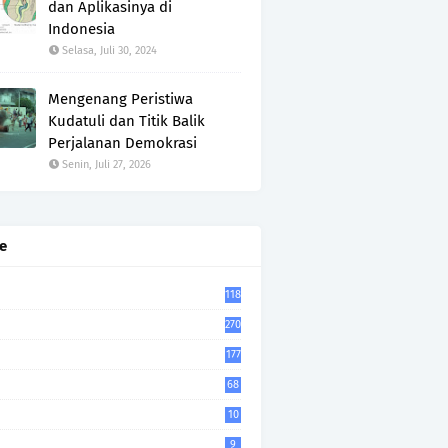
dan Aplikasinya di
Indonesia
Selasa, Juli 30, 2024
Mengenang Peristiwa
Kudatuli dan Titik Balik
Perjalanan Demokrasi
Senin, Juli 27, 2026
e
118
270
177
68
10
9