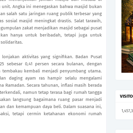
u unit. Angka ini menegaskan bahwa masjid bukan
an salah satu jaringan ruang publik terbesar yang
s sosial masjid meningkat drastis. Salat tarawih,
engumpulan zakat menjadikan masjid sebagai pusat
ukan hanya untuk beribadah, tetapi juga untuk
olidaritas.
 lonjakan aktivitas yang signifikan. Badan Pusat
2025 sebesar 0,41 persen secara bulanan, dengan
 tembakau kembali menjadi penyumbang utama.
 dan daging ayam ras hampir selalu mengalami
a Ramadan. Secara tahunan, inflasi masih berada
if terkendali, namun tetap terasa bagi rumah tangga
VISIT
sakan langsung bagaimana ruang pasar menjadi
han dan kemampuan daya beli. Dalam suasana ini,
1,457,
saksi, tetapi cermin ketahanan ekonomi rumah