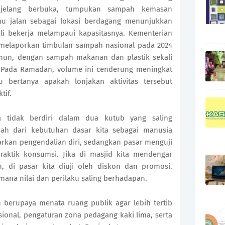
njelang berbuka, tumpukan sampah kemasan
u jalan sebagai lokasi berdagang menunjukkan
ali bekerja melampaui kapasitasnya. Kementerian
melaporkan timbulan sampah nasional pada 2024
tahun, dengan sampah makanan dan plastik sekali
 Pada Ramadan, volume ini cenderung meningkat
u bertanya apakah lonjakan aktivitas tersebut
tif.
 tidak berdiri dalam dua kutub yang saling
ah dari kebutuhan dasar kita sebagai manusia
arkan pengendalian diri, sedangkan pasar menguji
praktik konsumsi. Jika di masjid kita mendengar
, di pasar kita diuji oleh diskon dan promosi.
ana nilai dan perilaku saling berhadapan.
 berupaya menata ruang publik agar lebih tertib
disional, pengaturan zona pedagang kaki lima, serta