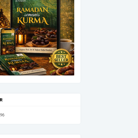
OR
396